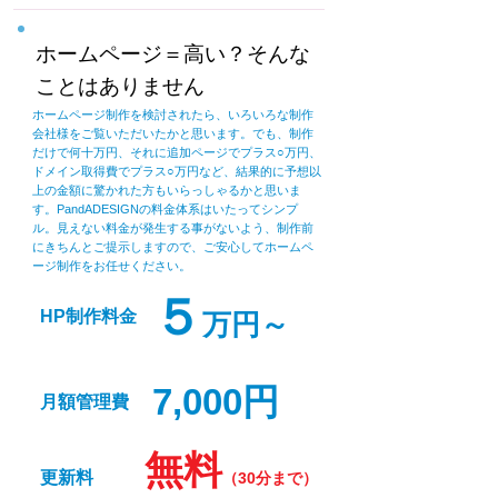
ホームページ＝高い？そんな
ことはありません
ホームページ制作を検討されたら、いろいろな制作
会社様をご覧いただいたかと
思います。でも、制作
だけで何十万円、それに追加ページでプラス○万円、
ドメイン取得費でプラス○万円など、結果的に予想以
上の金額に驚かれた方もいらっしゃるかと思いま
す。PandADESIGNの料金体系はいたってシンプ
ル。
見えない料金が発生する事がないよう、制作前
にきちんとご提示しますので、ご安心してホームペ
ージ制作をお任せください。
５
HP制作料金
万円～
7,000円
月額管理費
無料
更新料
（30分まで）