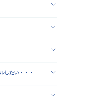
金で対応します。
で）からホームページを作成
、詳細な金額をご希望の
い。
ルしたい・・・
ーアルいたします。