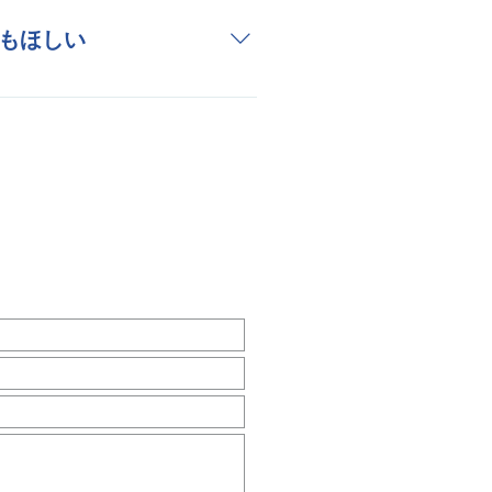
頂きます。
もほしい
ください。
会社概要
お問い合わせ窓口
い合わせできます。