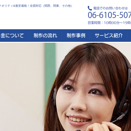
 高クオリティ&激安価格！全国対応（関西、関東、その他）
営業時間：10時00分～19
料金について
制作の流れ
制作事例
サービス紹介