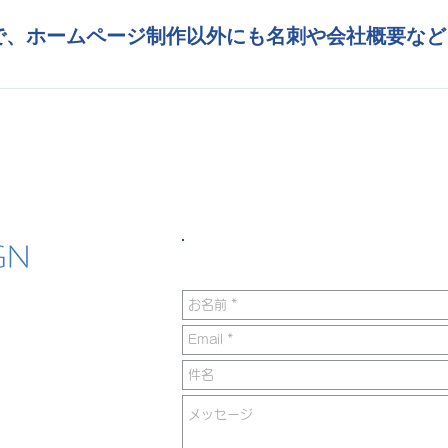
画像などがある場合は、もちろんそちらも使わせて
で、ホームページ制作以外にも名刺や会社概要など
デザイン・印刷も承ります！詳しくは
こちら
をご覧
料金について
制作の流れ
制作事例
サービス紹介
下記フォームからもお問