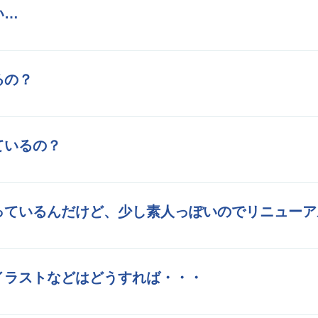
オプション料を頂くなどはせずわかりやすく統一料
い…
Pページのみ：A4原稿2枚分程度のボリュームま
り込む機能などにより、料金は変動いたしますので
るの？
ん見積もり」
からお問い合わせください。
任せください。
ださい。
ているの？
す。当社の
制作実績ページ
をスマホからご覧くださ
っているんだけど、少し素人っぽいのでリニューア
のご要望に合ったご満足いただけるサイトへリニュ
イラストなどはどうすれば・・・
らでも業種に合った素材を持っております。