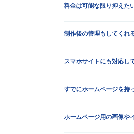
基本的に当社では追加で
料金は可能な限り抑えた
当社では最低５万円（TO
できます。ページ数や盛
制作後の管理もしてくれ
場合は、当社の
「かんた
はい、制作後の管理もお
詳しくは
こちら
をご覧く
スマホサイトにも対応し
もちろん対応しておりま
すでにホームページを持
お任せください！お客様
ホームページ用の画像や
ご心配いりません。こち