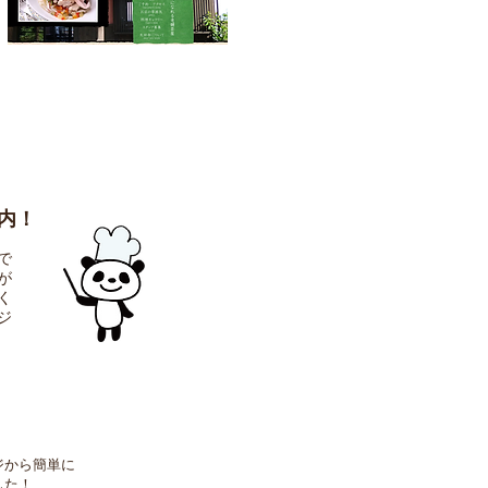
内！
で
が
く
ジ
ジから
簡単に
した！