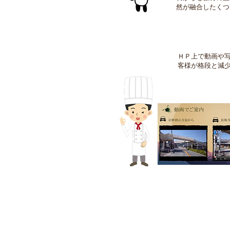
然が融合したくつ
ＨＰ上で動画や
客様が格段と減